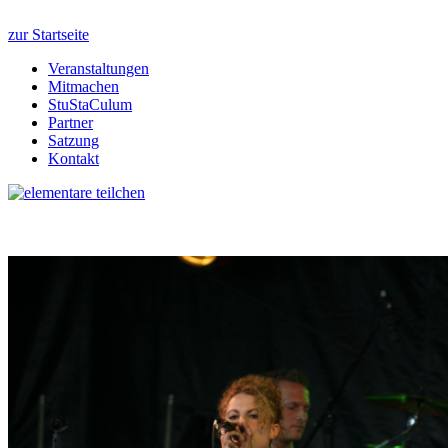
zur Startseite
Veranstaltungen
Mitmachen
StuStaCulum
Partner
Satzung
Kontakt