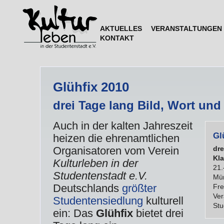
AKTUELLES
VERANSTALTUNGEN
KONTAKT
Glühfix 2010
drei Tage lang Bild, Wort und
Auch in der kalten Jahreszeit
Gl
heizen die ehrenamtlichen
dre
Organisatoren vom Verein
Kl
Kulturleben in der
21.
Studentenstadt e.V.
Mün
Deutschlands
größter
Fr
Ver
Studentensiedlung
kulturell
Stu
ein: Das
Glühfix
bietet drei