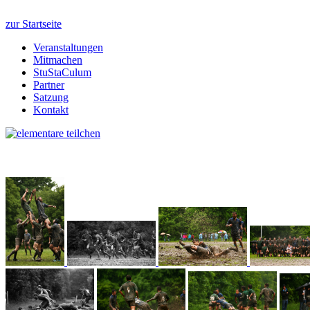
zur Startseite
Veranstaltungen
Mitmachen
StuStaCulum
Partner
Satzung
Kontakt