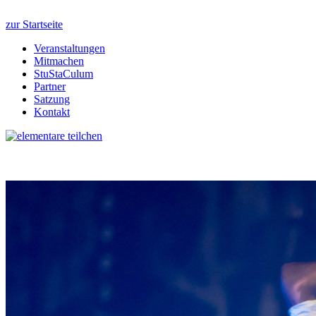
zur Startseite
Veranstaltungen
Mitmachen
StuStaCulum
Partner
Satzung
Kontakt