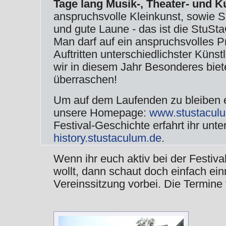
Tage lang Musik-, Theater- und K
anspruchs­volle Klein­kunst, sowie S
und gute Laune - das ist die StuSt
Man darf auf ein anspruchs­volles 
Auf­tritten unter­schied­lich­ster Kün
wir in diesem Jahr Besonderes bie
überraschen!
Um auf dem Laufenden zu bleiben 
unsere Homepage:
www.stustacul
Festival-Geschichte erfahrt ihr unte
history.stustaculum.de
.
Wenn ihr euch aktiv bei der Festiv
wollt, dann schaut doch einfach ein
Vereinssitzung vorbei. Die Termine 