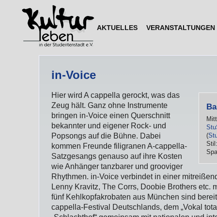
AKTUELLES
VERANSTALTUNGEN
in-Voice
Hier wird A cappella gerockt, was das
Zeug hält. Ganz ohne Instrumente
Ba
bringen in-Voice einen Querschnitt
Mit
bekannter und eigener Rock- und
Stu
(
St
Popsongs auf die Bühne. Dabei
Stil
kommen Freunde filigranen A-cappella-
Spa
Satzgesangs genauso auf ihre Kosten
wie Anhänger tanzbarer und grooviger
Rhythmen. in-Voice verbindet in einer mitreiß
Lenny Kravitz, The Corrs, Doobie Brothers etc. 
fünf Kehlkopfakrobaten aus München sind berei
cappella-Festival Deutschlands, dem „Vokal tot