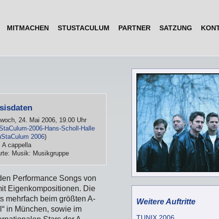
MITMACHEN
STUSTACULUM
PARTNER
SATZUNG
KON
sisdaten
twoch, 24. Mai 2006, 19.00 Uhr
StaCulum-2006-Hans-Scholl-Halle
uStaCulum 2006
)
: A cappella
rte: Musik: Musikgruppe
enden Performance Songs von
mit Eigenkompositionen. Die
ts mehrfach beim größten A-
Weitere Auftritte
al“ in München, sowie im
TUNIX 2006