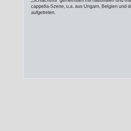
„Schlachthof“ gemeinsam mit nationalen und inte
cappella-Szene, u.a. aus Ungarn, Belgien und d
aufgetreten.