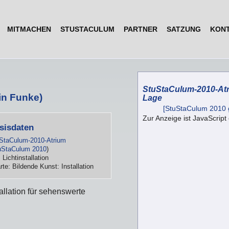
MITMACHEN
STUSTACULUM
PARTNER
SATZUNG
KON
StuStaCulum-2010-At
rin Funke)
Lage
[StuStaCulum 2010 
Zur Anzeige ist JavaScript 
sisdaten
StaCulum-2010-Atrium
uStaCulum 2010
)
: Lichtinstallation
rte: Bildende Kunst: Installation
allation für sehenswerte