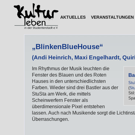
AKTUELLES
VERANSTALTUNGEN
„BlinkenBlueHouse“
(Andi Heinrich, Maxi Engelhardt, Qui
Im Rhythmus der Musik leuchten die
Ba
Fenster des Blauen und des Roten
Hauses in den unterschiedlichsten
Stu
Farben. Wieder sind drei Bastler aus der
(
St
Stil
StuSta am Werk, die mittels
Spa
Scheinwerfern Fenster als
überdimensionale Pixel entstehen
lassen. Auch nach Musikende sorgt die Lichtinst
Überraschungen.