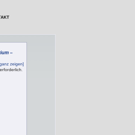
TAKT
rium
–
ganz zeigen]
erforderlich.