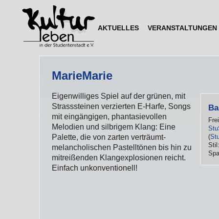
AKTUELLES
VERANSTALTUNGEN
MarieMarie
Eigenwilliges Spiel auf der grünen, mit
Strasssteinen verzierten E-Harfe, Songs
Ba
mit eingängigen, phantasievollen
Fre
Melodien und silbrigem Klang: Eine
Stu
(
St
Palette, die von zarten verträumt-
Stil
melancholischen Pastelltönen bis hin zu
Spa
mitreißenden Klangexplosionen reicht.
Einfach unkonventionell!