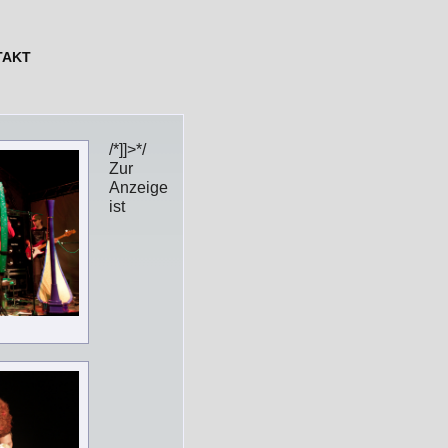
TAKT
/*]]>*/
Zur
Anzeige
ist