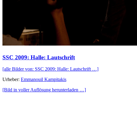
SSC 2009: Halle: Lautschrift
[alle Bilder von: SSC 2009: Halle: Lautschrift …]
Urheber:
Emmanouil Kampitakis
[Bild in voller Auflösung herunterladen …]